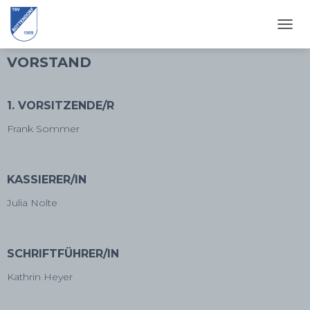
N
A
VORSTAND
V
I
G
A
1. VORSITZENDE/R
T
I
Frank Sommer
O
N
U
KASSIERER/IN
M
S
Julia Nolte
C
H
A
L
SCHRIFTFÜHRER/IN
T
E
Kathrin Heyer
N